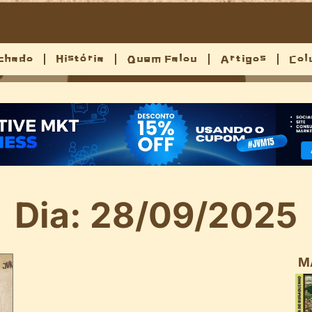
chado
História
Quem Falou
Artigos
Col
Dia: 28/09/2025
M