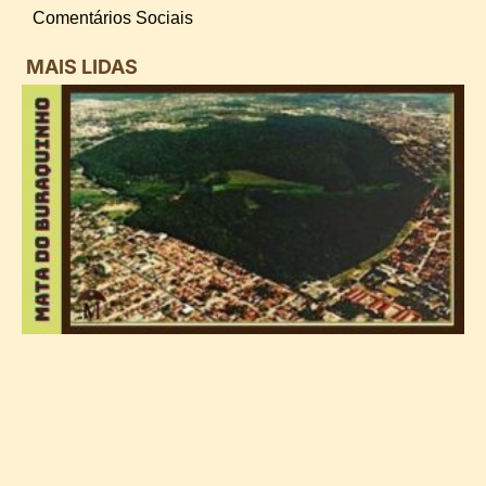
Comentários Sociais
MAIS LIDAS
i
d
B
n
d
P