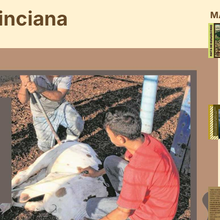
inciana
M