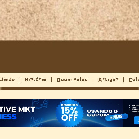
chado
História
Quem Falou
Artigos
Col