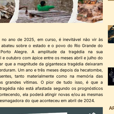
o ano de 2025, em curso, é inevitável não vir às
se abateu sobre o estado e o povo do Rio Grande do
l Porto Alegre. A amplitude da tragédia na sua
l e outubro com ápice entre os meses abril e julho do
r que a magnitude da gigantesca tragédia deixaram
 perduram. Um ano e três meses depois da hecatombe,
esentes, tanto materialmente como na memória das
 as grandes vítimas. O pior de tudo isso, é que a
tragédia não está afastada segundo os prognósticos
contecendo, ela poderá atingir novas e/ou as mesmas
e esmagadora do que aconteceu em abril de 2024.
A