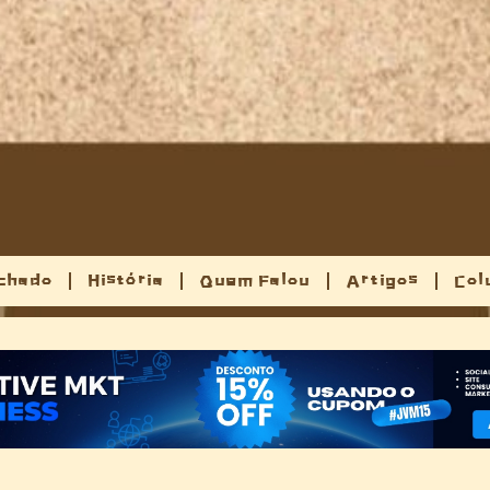
chado
História
Quem Falou
Artigos
Col