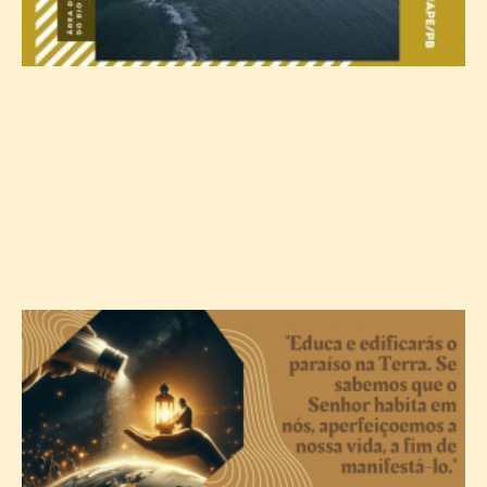
A
c
T