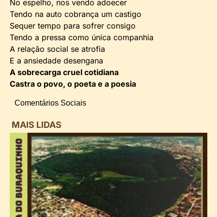
No espelho, nos vendo adoecer
Tendo na auto cobrança um castigo
Sequer tempo para sofrer consigo
Tendo a pressa como única companhia
A relação social se atrofia
E a ansiedade desengana
A sobrecarga cruel cotidiana
Castra o povo, o poeta e a poesia
Comentários Sociais
MAIS LIDAS
i
d
B
n
d
P