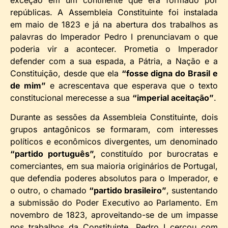
repúblicas. A Assembleia Constituinte foi instalada
em maio de 1823 e já na abertura dos trabalhos as
palavras do Imperador Pedro I prenunciavam o que
poderia vir a acontecer. Prometia o Imperador
defender com a sua espada, a Pátria, a Nação e a
Constituição, desde que ela
“fosse digna do Brasil e
de mim”
e acrescentava que esperava que o texto
constitucional merecesse a sua
“imperial aceitação”
.
Durante as sessões da Assembleia Constituinte, dois
grupos antagônicos se formaram, com interesses
políticos e econômicos divergentes, um denominado
“partido português”,
constituído por burocratas e
comerciantes, em sua maioria originários de Portugal,
que defendia poderes absolutos para o Imperador, e
o outro, o chamado
“partido brasileiro”
, sustentando
a submissão do Poder Executivo ao Parlamento. Em
novembro de 1823, aproveitando-se de um impasse
nos trabalhos da Constituinte, Pedro I cercou com