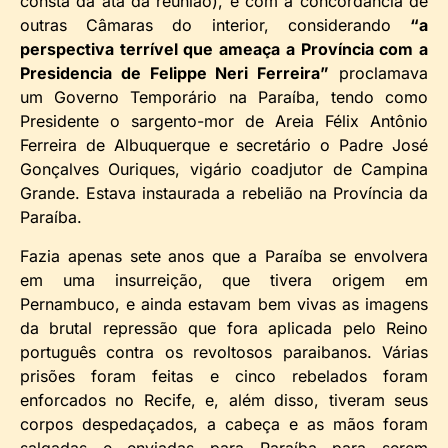
consta da ata da reunião), e com a concordância de
outras Câmaras do interior, considerando
“a
perspectiva terrível que ameaça a Província com a
Presidencia de Felippe Neri Ferreira”
proclamava
um Governo Temporário na Paraíba, tendo como
Presidente o sargento-mor de Areia Félix Antônio
Ferreira de Albuquerque e secretário o Padre José
Gonçalves Ouriques, vigário coadjutor de Campina
Grande. Estava instaurada a rebelião na Província da
Paraíba.
Fazia apenas sete anos que a Paraíba se envolvera
em uma insurreição, que tivera origem em
Pernambuco, e ainda estavam bem vivas as imagens
da brutal repressão que fora aplicada pelo Reino
português contra os revoltosos paraibanos. Várias
prisões foram feitas e cinco rebelados foram
enforcados no Recife, e, além disso, tiveram seus
corpos despedaçados, a cabeça e as mãos foram
salgadas e enviadas para Paraíba para serem