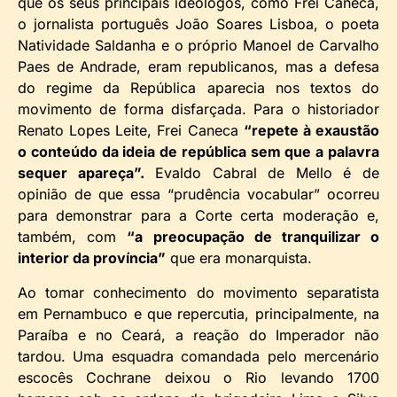
que os seus principais ideólogos, como Frei Caneca,
o jornalista português João Soares Lisboa, o poeta
Natividade Saldanha e o próprio Manoel de Carvalho
Paes de Andrade, eram republicanos, mas a defesa
do regime da República aparecia nos textos do
movimento de forma disfarçada. Para o historiador
Renato Lopes Leite, Frei Caneca
“repete à exaustão
o conteúdo da ideia de república sem que a palavra
sequer apareça”.
Evaldo Cabral de Mello é de
opinião de que essa “prudência vocabular” ocorreu
para demonstrar para a Corte certa moderação e,
também, com
“a preocupação de tranquilizar o
interior da província”
que era monarquista.
Ao tomar conhecimento do movimento separatista
em Pernambuco e que repercutia, principalmente, na
Paraíba e no Ceará, a reação do Imperador não
tardou. Uma esquadra comandada pelo mercenário
escocês Cochrane deixou o Rio levando 1700