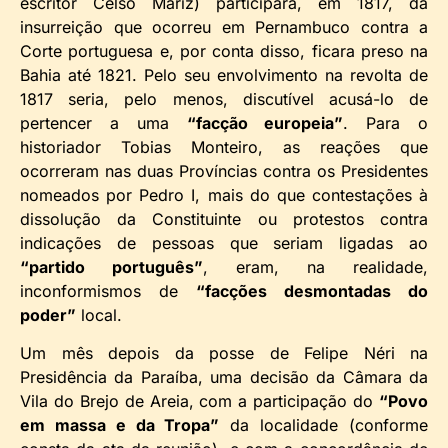
escritor Celso Mariz) participara, em 1817, da
insurreição que ocorreu em Pernambuco contra a
Corte portuguesa e, por conta disso, ficara preso na
Bahia até 1821. Pelo seu envolvimento na revolta de
1817 seria, pelo menos, discutível acusá-lo de
pertencer a uma
“facção europeia”
. Para o
historiador Tobias Monteiro, as reações que
ocorreram nas duas Províncias contra os Presidentes
nomeados por Pedro I, mais do que contestações à
dissolução da Constituinte ou protestos contra
indicações de pessoas que seriam ligadas ao
“partido português”
, eram, na realidade,
inconformismos de
“facções desmontadas do
poder”
local.
Um mês depois da posse de Felipe Néri na
Presidência da Paraíba, uma decisão da Câmara da
Vila do Brejo de Areia, com a participação do
“Povo
em massa e da Tropa”
da localidade (conforme