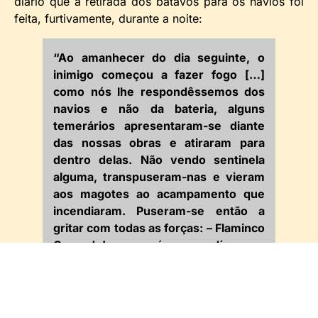
diário que a retirada dos batavos para os navios foi
feita, furtivamente, durante a noite:
“Ao amanhecer do dia seguinte, o
inimigo começou a fazer fogo […]
como nós lhe respondêssemos dos
navios e não da bateria, alguns
temerários apresentaram-se diante
das nossas obras e atiraram para
dentro delas. Não vendo sentinela
alguma, transpuseram-nas e vieram
aos magotes ao acampamento que
incendiaram. Puseram-se então a
gritar com todas as forças: – Flaminco
Cornudo! ao que nós respondíamos: –
Spaniola Cornudo! Assim nos
despedimos amavelmente uns dos
outros”.