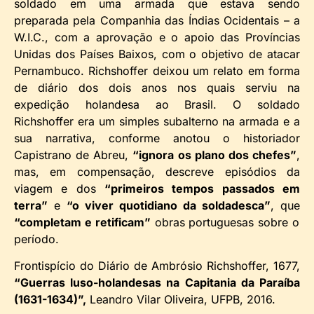
soldado em uma armada que estava sendo
preparada pela Companhia das Índias Ocidentais – a
W.I.C., com a aprovação e o apoio das Províncias
Unidas dos Países Baixos, com o objetivo de atacar
Pernambuco. Richshoffer deixou um relato em forma
de diário dos dois anos nos quais serviu na
expedição holandesa ao Brasil. O soldado
Richshoffer era um simples subalterno na armada e a
sua narrativa, conforme anotou o historiador
Capistrano de Abreu,
“ignora os plano dos chefes”
,
mas, em compensação, descreve episódios da
viagem e dos
“primeiros tempos passados em
terra”
e
“o viver quotidiano da soldadesca”
, que
“completam e retificam”
obras portuguesas sobre o
período.
Frontispício do Diário de Ambrósio Richshoffer, 1677,
“Guerras luso-holandesas na Capitania da Paraíba
(1631-1634)”,
Leandro Vilar Oliveira, UFPB, 2016.