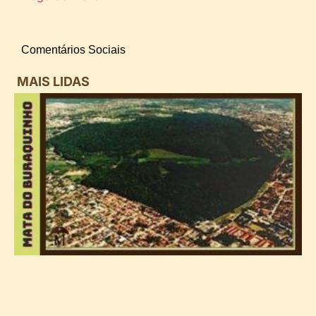
Comentários Sociais
MAIS LIDAS
i
d
B
n
d
P