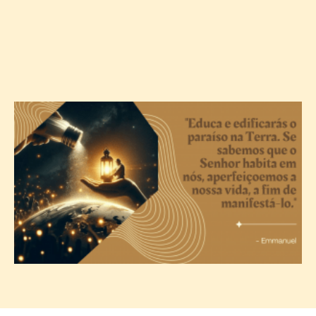
A
c
T