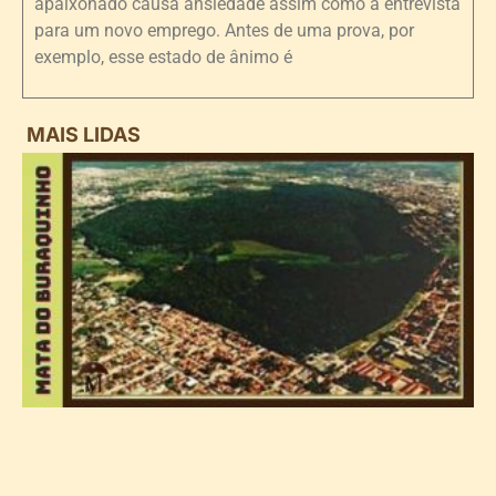
apaixonado causa ansiedade assim como a entrevista
para um novo emprego. Antes de uma prova, por
exemplo, esse estado de ânimo é
MAIS LIDAS
i
d
B
n
d
P