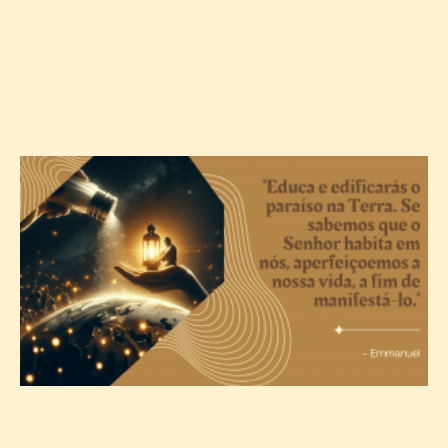
A
c
T