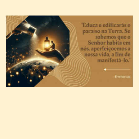
A
c
T