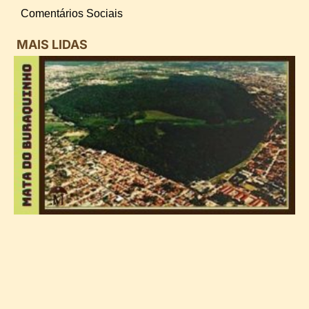
Comentários Sociais
MAIS LIDAS
i
d
B
n
d
P