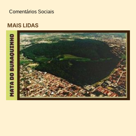
Comentários Sociais
MAIS LIDAS
i
d
B
n
d
P