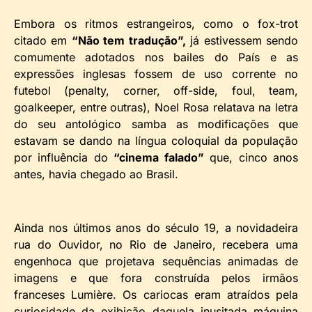
Embora os ritmos estrangeiros, como o fox-trot
citado em
“Não tem tradução”,
já estivessem sendo
comumente adotados nos bailes do País e as
expressões inglesas fossem de uso corrente no
futebol (penalty, corner, off-side, foul, team,
goalkeeper, entre outras), Noel Rosa relatava na letra
do seu antológico samba as modificações que
estavam se dando na língua coloquial da população
por influência do
“cinema falado”
que, cinco anos
antes, havia chegado ao Brasil.
Ainda nos últimos anos do século 19, a novidadeira
rua do Ouvidor, no Rio de Janeiro, recebera uma
engenhoca que projetava sequências animadas de
imagens e que fora construída pelos irmãos
franceses Lumière. Os cariocas eram atraídos pela
curiosidade da exibição daquela inusitada máquina