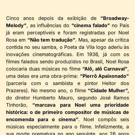
Cinco anos depois da exibição de
“Broadway-
Melody”
, as influências do
“cinema falado”
no País
já eram perceptíveis e foram registradas por Noel
Rosa em
“Não tem tradução”
. Mas, apesar da crítica
contida no seu samba, o Poeta da Vila logo aderiu às
inovações cinematográficas. Em 1936, já com os
filmes falados sendo produzidos no Brasil, Noel Rosa
colocaria duas músicas no filme
“Alô, alô Carnaval”
,
uma delas era uma obra-prima:
“Pierrô Apaixonado”
(parceria com o sambista e pintor Heitor dos
Prazeres). No mesmo ano, o filme
“Cidade Mulher”,
do diretor Humberto Mauro, segundo José Ramos
Tinhorão,
“marcava para Noel uma prioridade
histórica: o de primeiro compositor de músicas de
encomenda para o cinema”
. Noel compôs seis
músicas especialmente para o filme. Infelizmente, a
sua morte prematura no ano seguinte, aos 26 anos