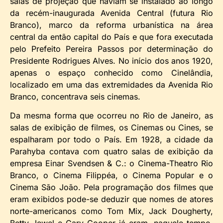
salas de projeção que haviam se instalado ao longo
da recém-inaugurada Avenida Central (futura Rio
Branco), marco da reforma urbanística na área
central da então capital do País e que fora executada
pelo Prefeito Pereira Passos por determinação do
Presidente Rodrigues Alves. No início dos anos 1920,
apenas o espaço conhecido como Cinelândia,
localizado em uma das extremidades da Avenida Rio
Branco, concentrava seis cinemas.
Da mesma forma que ocorreu no Rio de Janeiro, as
salas de exibição de filmes, os Cinemas ou Cines, se
espalharam por todo o País. Em 1928, a cidade da
Parahyba contava com quatro salas de exibição da
empresa Einar Svendsen & C.: o Cinema-Theatro Rio
Branco, o Cinema Filippéa, o Cinema Popular e o
Cinema São João. Pela programação dos filmes que
eram exibidos pode-se deduzir que nomes de atores
norte-americanos como Tom Mix, Jack Dougherty,
Betty Jewel e Gary Cooper já eram, naquele tempo,