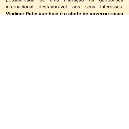
internacional desfavorável aos seus interesses.
Vladimir Putin que hoje é o chefe de governo russo
e que foi chefe da KGB o serviço secreto da antiga
URSS
, como conhecedor da geopolítica
estadunidense,
tem forte interesse na
manutenção
do equilíbrio geopolítico da área,
principalmente dos
ativos russos espalhados pela região, além do receio
de que uma base militar dos USA venha a ser
instalada na área em conflito.
Portanto nessa questão da Ucrânia há algumas
controvérsias e a primeira delas é que
a
Ucrânia não
faz parte da OTAN. Então o que faz a OTAN nesse
imbróglio?
No território da Ucrânia existem vários
ativos russos instalados desde quando ela fazia parte
da federação russa, inclusive oleodutos importantes
que abastece por exemplo a Alemanha.
Dá para
perceber que esse conflito é eminentemente
geopolítico, daí o
acirramento crescente dos