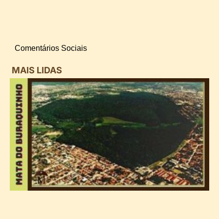
Comentários Sociais
MAIS LIDAS
i
d
B
n
d
P