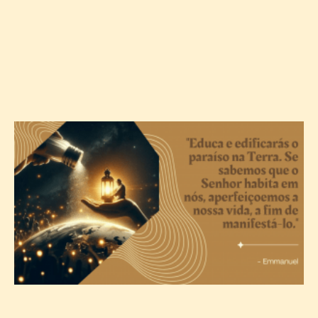
A
c
T