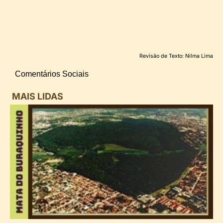
Revisão de Texto: Nilma Lima
Comentários Sociais
MAIS LIDAS
i
d
B
n
d
P