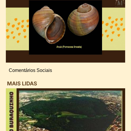
Comentários Sociais
MAIS LIDAS
i
d
B
n
d
P