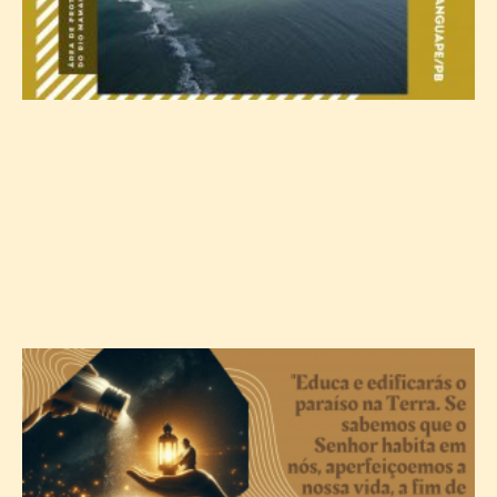
A
c
T