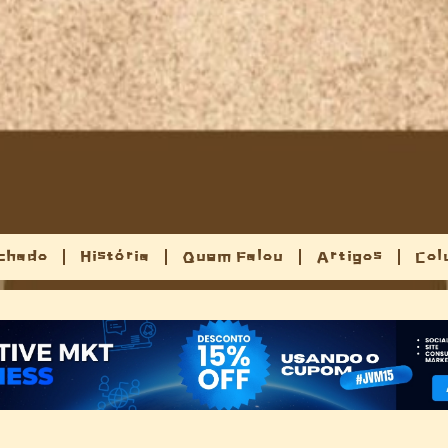
chado
História
Quem Falou
Artigos
Col