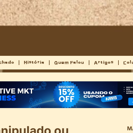
chado
História
Quem Falou
Artigos
Col
nipulado ou
M