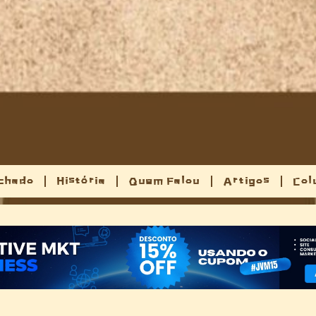
chado
História
Quem Falou
Artigos
Col