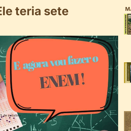
e teria sete
M