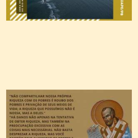
B
d
s
p
s
E
M