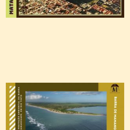
A
e
a
m
a