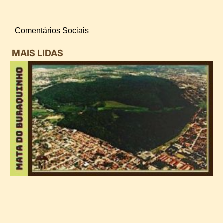
Comentários Sociais
MAIS LIDAS
i
d
B
n
d
P