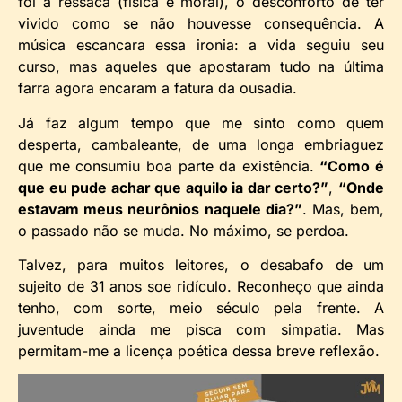
foi a ressaca (física e moral), o desconforto de ter
vivido como se não houvesse consequência. A
música escancara essa ironia: a vida seguiu seu
curso, mas aqueles que apostaram tudo na última
farra agora encaram a fatura da ousadia.
Já faz algum tempo que me sinto como quem
desperta, cambaleante, de uma longa embriaguez
que me consumiu boa parte da existência.
“Como é
que eu pude achar que aquilo ia dar certo?”
,
“Onde
estavam meus neurônios naquele dia?”
. Mas, bem,
o passado não se muda. No máximo, se perdoa.
Talvez, para muitos leitores, o desabafo de um
sujeito de 31 anos soe ridículo. Reconheço que ainda
tenho, com sorte, meio século pela frente. A
juventude ainda me pisca com simpatia. Mas
permitam-me a licença poética dessa breve reflexão.