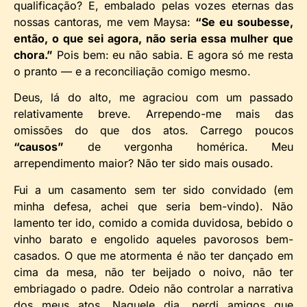
qualificação? E, embalado pelas vozes eternas das
nossas cantoras, me vem Maysa:
“Se eu soubesse,
então, o que sei agora, não seria essa mulher que
chora.”
Pois bem: eu não sabia. E agora só me resta
o pranto — e a reconciliação comigo mesmo.
Deus, lá do alto, me agraciou com um passado
relativamente breve. Arrependo-me mais das
omissões do que dos atos. Carrego poucos
“causos”
de vergonha homérica. Meu
arrependimento maior? Não ter sido mais ousado.
Fui a um casamento sem ter sido convidado (em
minha defesa, achei que seria bem-vindo). Não
lamento ter ido, comido a comida duvidosa, bebido o
vinho barato e engolido aqueles pavorosos bem-
casados. O que me atormenta é não ter dançado em
cima da mesa, não ter beijado o noivo, não ter
embriagado o padre. Odeio não controlar a narrativa
dos meus atos. Naquele dia, perdi amigos que