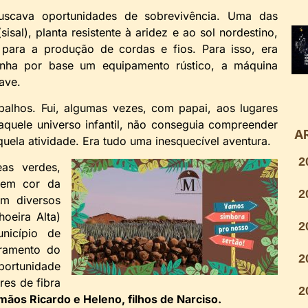
cava oportunidades de sobrevivência. Uma das
isal), planta resistente à aridez e ao sol nordestino,
, para a produção de cordas e fios. Para isso, era
inha por base um equipamento rústico, a máquina
ave.
balhos. Fui, algumas vezes, com papai, aos lugares
naquele universo infantil, não conseguia compreender
A
quela atividade. Era tudo uma inesquecível aventura.
2
as verdes,
sem cor da
2
m diversos
oeira Alta)
2
icípio de
bramento do
2
portunidade
res de fibra
2
ãos Ricardo e Heleno, filhos de Narciso.