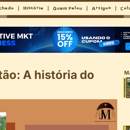
chado
História
Quem Falou
Artigos
Col
ão: A história do
M