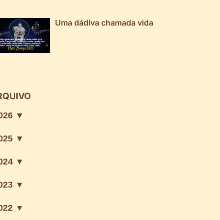
Uma dádiva chamada vida
RQUIVO
026 ▼
025 ▼
024 ▼
023 ▼
022 ▼