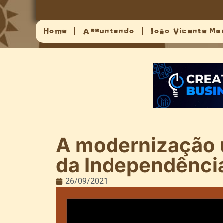
Home
Assuntando
João Vicente Ma
A modernização u
da Independênci
26/09/2021