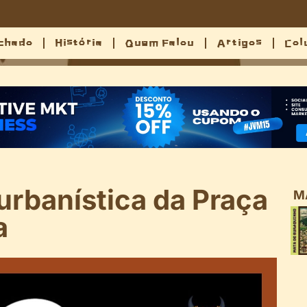
chado
História
Quem Falou
Artigos
Col
rbanística da Praça
M
a