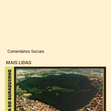
Comentários Sociais
MAIS LIDAS
i
d
B
n
d
P