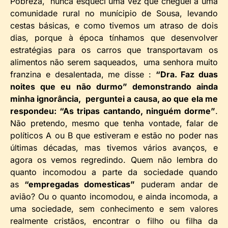
Pobreza, nunca esqueci uma vez que cheguei a uma
comunidade rural no munícipio de Sousa, levando
cestas básicas, e como tivemos um atraso de dois
dias, porque à época tínhamos que desenvolver
estratégias para os carros que transportavam os
alimentos não serem saqueados, uma senhora muito
franzina e desalentada, me disse :
“Dra. Faz duas
noites que eu não durmo” demonstrando ainda
minha ignorância, perguntei a causa, ao que ela me
respondeu: “As tripas cantando, ninguém dorme”
.
Não pretendo, mesmo que tenha vontade, falar de
políticos A ou B que estiveram e estão no poder nas
últimas décadas, mas tivemos vários avanços, e
agora os vemos regredindo. Quem não lembra do
quanto incomodou a parte da sociedade quando
as
“empregadas domesticas”
puderam andar de
avião? Ou o quanto incomodou, e ainda incomoda, a
uma sociedade, sem conhecimento e sem valores
realmente cristãos, encontrar o filho ou filha da