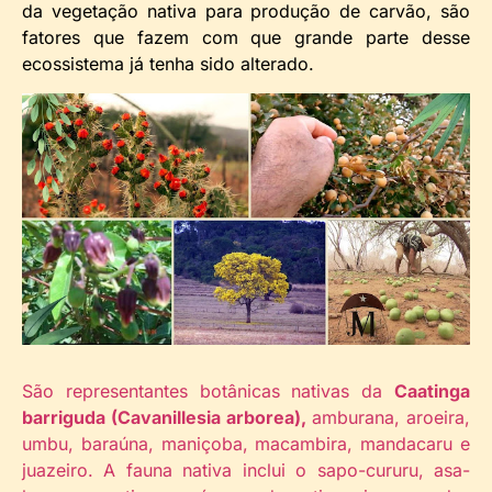
da vegetação nativa para produção de carvão, são
fatores que fazem com que grande parte desse
ecossistema já tenha sido alterado.
São representantes botânicas nativas da
Caatinga
barriguda (Cavanillesia arborea),
amburana, aroeira,
umbu, baraúna, maniçoba, macambira, mandacaru e
juazeiro. A fauna nativa inclui o sapo-cururu, asa-