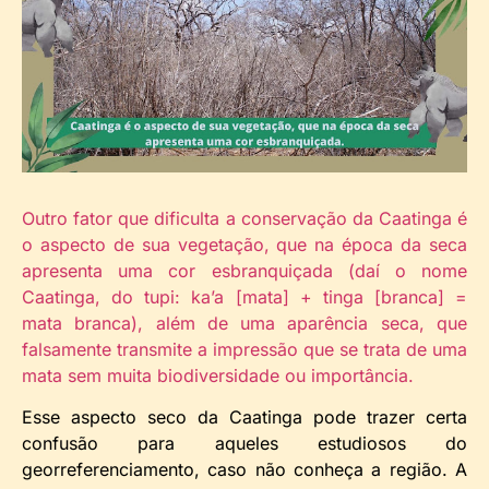
Outro fator que dificulta a conservação da Caatinga é
o aspecto de sua vegetação, que na época da seca
apresenta uma cor esbranquiçada (daí o nome
Caatinga, do tupi: ka’a [mata] + tinga [branca] =
mata branca), além de uma aparência seca, que
falsamente transmite a impressão que se trata de uma
mata sem muita biodiversidade ou importância.
Esse aspecto seco da Caatinga pode trazer certa
confusão para aqueles estudiosos do
georreferenciamento, caso não conheça a região. A