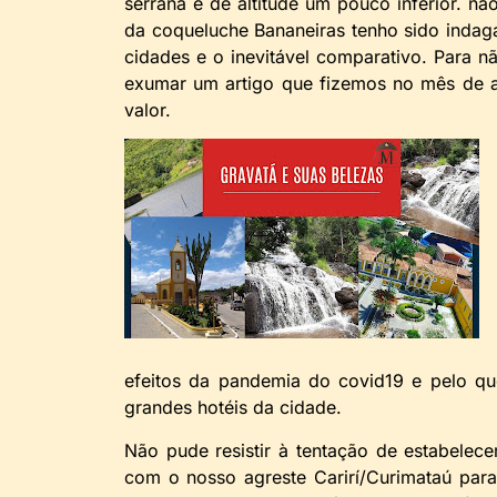
serrana e de altitude um pouco inferior. n
da coqueluche Bananeiras tenho sido indag
cidades e o inevitável comparativo. Para 
exumar um artigo que fizemos no mês de a
valor.
efeitos da pandemia do covid19 e pelo q
grandes hotéis da cidade.
Não pude resistir à tentação de estabelec
com o nosso agreste Carirí/Curimataú par