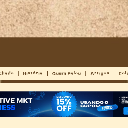
chado
História
Quem Falou
Artigos
Col