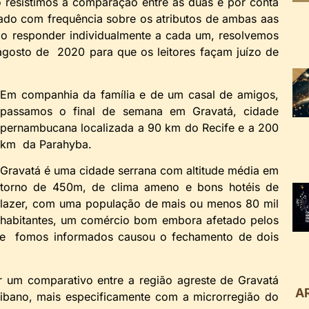
ão resistimos à comparação entre as duas e por conta
ado com frequência sobre os atributos de ambas aas
não responder individualmente a cada um, resolvemos
gosto de 2020 para que os leitores façam juízo de
Em companhia da família e de um casal de amigos,
passamos o final de semana em Gravatá, cidade
pernambucana localizada a 90 km do Recife e a 200
km da Parahyba.
Gravatá é uma cidade serrana com altitude média em
torno de 450m, de clima ameno e bons hotéis de
lazer, com uma população de mais ou menos 80 mil
habitantes, um comércio bom embora afetado pelos
ue fomos informados causou o fechamento de dois
er um comparativo entre a região agreste de Gravatá
A
aibano, mais especificamente com a microrregião do