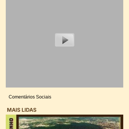
Comentários Sociais
MAIS LIDAS
i
d