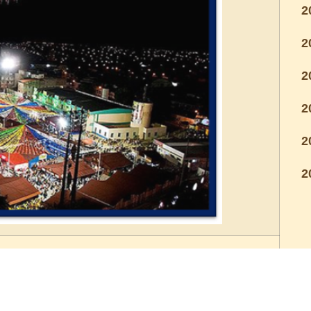
2
2
2
2
2
2
oão Campina Grande
Esse ano foi diferente, mas seguindo as tradições
meus pais reuniram-se os filhos, netos e agregados,