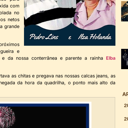
exida com
olada no
os netos
 a grande
próximos
gueira e
 e da nossa conterrânea e parente a rainha
Elba
tava as chitas e pregava nas nossas calcas jeans, as
hegada da hora da quadrilha, o ponto mais alto da
A
2
2