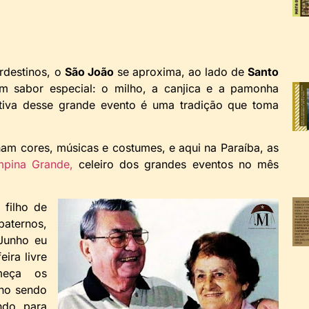
rdestinos, o
São João
se aproxima, ao lado de
Santo
um sabor especial: o milho, a canjica e a pamonha
ativa desse grande evento é uma tradição que toma
ham cores, músicas e costumes, e aqui na Paraíba, as
pina Grande,
celeiro dos grandes eventos no mês
filho de
aternos,
Junho eu
ira livre
meça os
lho sendo
ndo para