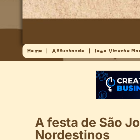
Home
Assuntando
João Vicente Ma
A festa de São Jo
Nordestinos