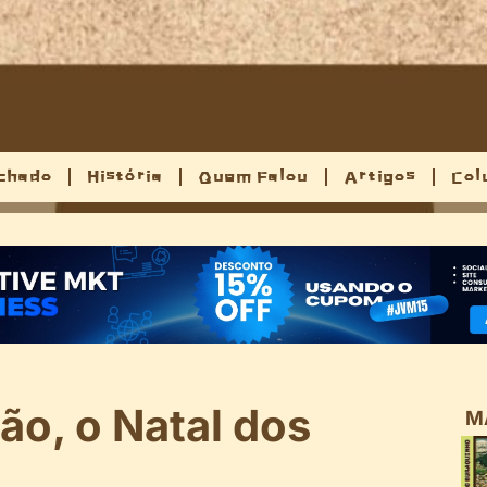
chado
História
Quem Falou
Artigos
Col
ão, o Natal dos
M