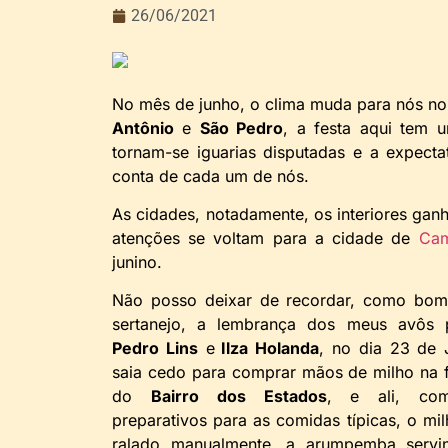
26/06/2021
No mês de junho, o clima muda para nós no
Antônio
e
São Pedro
, a festa aqui tem 
tornam-se iguarias disputadas e a expect
conta de cada um de nós.
As cidades, notadamente, os interiores gan
atenções se voltam para a cidade de
Cam
junino.
Não posso deixar de recordar, como bom 
sertanejo, a lembrança dos meus avôs p
Pedro Lins
e
Ilza Holanda
, no dia 23 de 
saia cedo para comprar mãos de milho na fe
do
Bairro dos Estados
, e ali, co
preparativos para as comidas típicas, o mi
ralado manualmente, a arumpemba servi