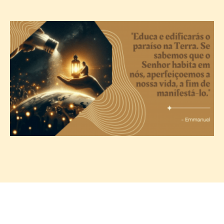
A
c
T