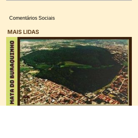
Comentários Sociais
MAIS LIDAS
i
d
B
n
d
P