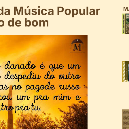
da Música Popular
M
do de bom