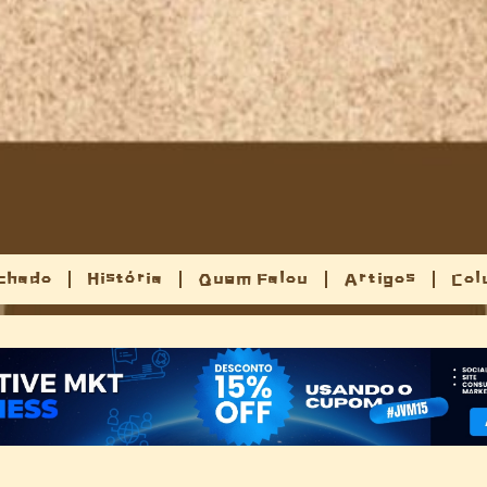
chado
História
Quem Falou
Artigos
Col