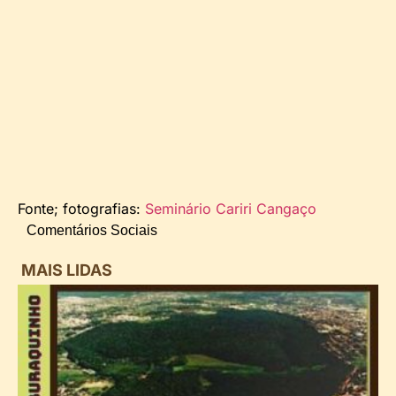
Fonte; fotografias:
Seminário Cariri Cangaço
Comentários Sociais
MAIS LIDAS
i
d
B
n
d
P