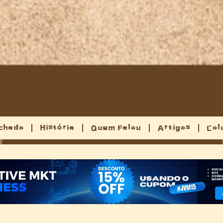
chado
História
Quem Falou
Artigos
Col