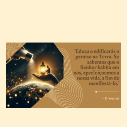
A
c
T