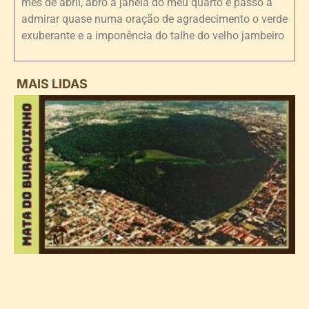
mês de abril, abro a janela do meu quarto e passo a
admirar quase numa oração de agradecimento o verde
exuberante e a imponência do talhe do velho jambeiro
MAIS LIDAS
i
d
B
n
d
P