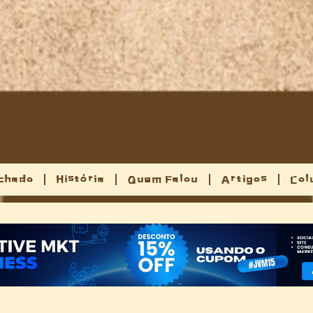
chado
História
Quem Falou
Artigos
Col