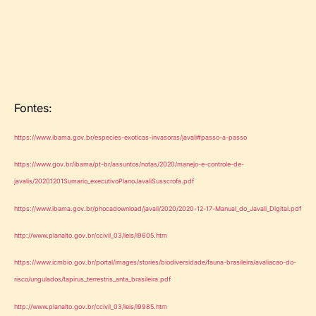
Fontes:
https://www.ibama.gov.br/especies-exoticas-invasoras/javali#passo-a-passo
https://www.gov.br/ibama/pt-br/assuntos/notas/2020/manejo-e-controle-de-
javalis/20201201Sumario_executivoPlanoJavaliSusscrofa.pdf
https://www.ibama.gov.br/phocadownload/javali/2020/2020-12-17-Manual_do_Javali_Digital.pdf
http://www.planalto.gov.br/ccivil_03/leis/l9605.htm
https://www.icmbio.gov.br/portal/images/stories/biodiversidade/fauna-brasileira/avaliacao-do-
risco/ungulados/tapirus_terrestris_anta_brasileira.pdf
http://www.planalto.gov.br/ccivil_03/leis/l9985.htm