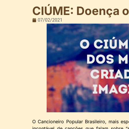
CIÚME: Doença o
07/02/2021
O Cancioneiro Popular Brasileiro, mais es
incontável de canções que falam sobre “s