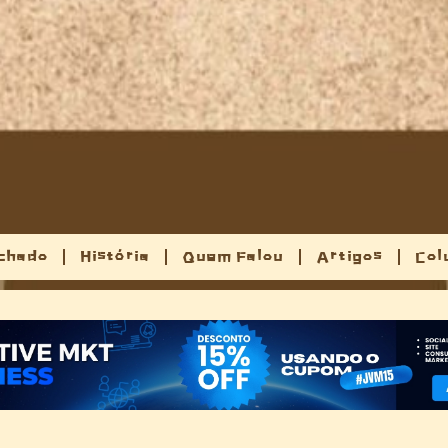
chado
História
Quem Falou
Artigos
Col