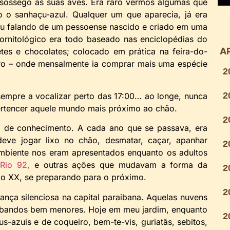
sossego as suas aves. Era raro vermos algumas que
 o sanhaçu-azul. Qualquer um que aparecia, já era
ou falando de um pessoense nascido e criado em uma
rnitológico era todo baseado nas enciclopédias do
A
etes e chocolates; colocado em prática na feira-do-
eiro – onde mensalmente ia comprar mais uma espécie
2
2
empre a vocalizar perto das 17:00… ao longe, nunca
ertencer aquele mundo mais próximo ao chão.
2
de conhecimento. A cada ano que se passava, era
eve jogar lixo no chão, desmatar, caçar, apanhar
2
ambiente nos eram apresentados enquanto os adultos
Rio 92,
e outras ações que mudavam a forma da
2
lo XX, se preparando para o próximo.
2
ça silenciosa na capital paraibana. Aquelas nuvens
a bandos bem menores. Hoje em meu jardim, enquanto
2
s-azuis e de coqueiro, bem-te-vis, guriatãs, sebitos,