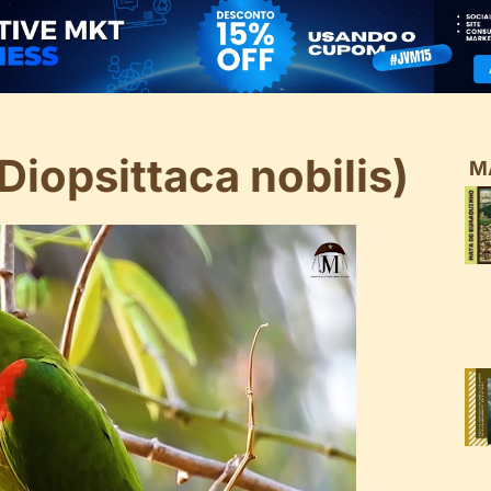
iopsittaca nobilis)
M