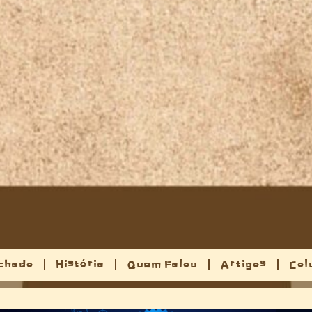
chado
História
Quem Falou
Artigos
Col