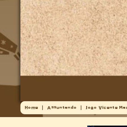
Home
Assuntando
João Vicente Ma