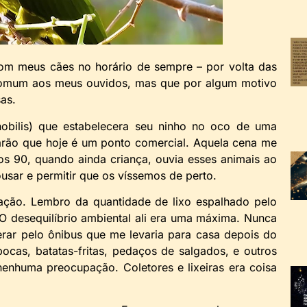
com meus cães no horário de sempre – por volta das
omum aos meus ouvidos, mas que por algum motivo
sas.
nobilis) que estabelecera seu ninho no oco de uma
arão que hoje é um ponto comercial. Aquela cena me
dos 90, quando ainda criança, ouvia esses animais ao
usar e permitir que os víssemos de perto.
ção. Lembro da quantidade de lixo espalhado pelo
O desequilíbrio ambiental ali era uma máxima. Nunca
erar pelo ônibus que me levaria para casa depois do
pocas, batatas-fritas, pedaços de salgados, e outros
enhuma preocupação. Coletores e lixeiras era coisa