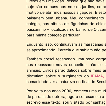
Cresci em uma João Pessoa que não dava 
hoje são comuns aos nossos jardins, como
motivo de abrirmos nossos alçapões. E est
paisagem bem urbana. Meu conhecimento o
colégio, nos álbuns de figurinhas de chicl
passarinho – localizada no bairro de Oitiz
para minha coleção particular.
Enquanto isso, continuavam as maracanãs s
se aproximando. Parecia que sabiam não p
Também cresci recebendo uma nova carga 
nos repassado novos conceitos: não se d
animais. Livros paradidáticos sobre meio 
discutiam sobre o surgimento do
IBAMA, 
humanidade ver a natureza no final do Sécu
Por volta dos anos 2000, começa uma mudan
de pardais de outrora, agora se resumem 
escrevo esse texto, sou visitado por sanhaçu