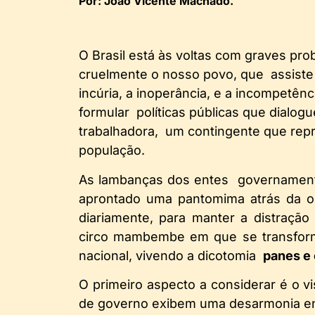
Por: João Vicente Machado.
O Brasil está às voltas com graves pr
cruelmente o nosso povo, que assiste p
incúria, a inoperância, e a incompetê
formular políticas públicas que dial
trabalhadora, um contingente que repr
população.
As lambanças dos entes governamenta
aprontado uma pantomima atrás da o
diariamente, para manter a distração
circo mambembe em que se transform
nacional, vivendo a dicotomia
panes e
O primeiro aspecto a considerar é o v
de governo exibem uma desarmonia en