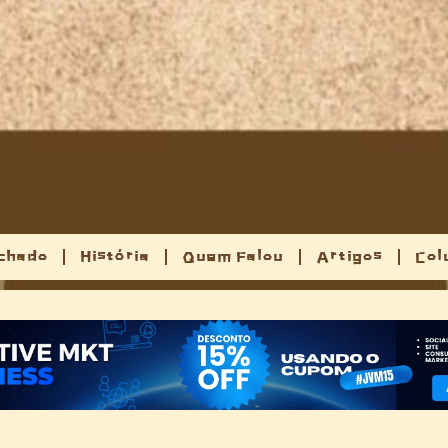
chado
História
Quem Falou
Artigos
Col