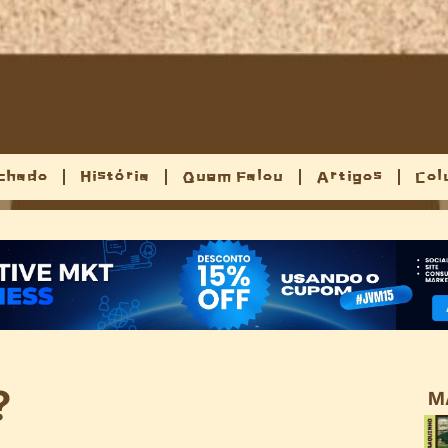
chado
História
Quem Falou
Artigos
Col
?
M