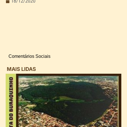
18/12/2020
Comentários Sociais
MAIS LIDAS
i
d
B
n
d
P