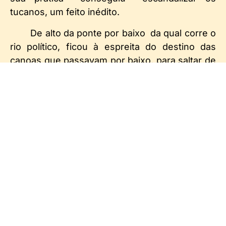
tucanos, um feito inédito.
De alto da ponte por baixo da qual corre o
rio político, ficou à espreita do destino das
canoas que passavam por baixo, para saltar de
forma “mais segura” naquela mais beneficiada
pela corrente, que no caso foi a adesão à
canoa de João Dória Jr. abandonando e traindo
Alckmin que era candidato.
Para resumir e encerrar essa história,
transcreveremos a opinião de ninguém menos
do que Bolsonaro ao nomeá-lo ministro. Disse
ele:
“Quando vi entidades do setor
(ambiental) criticando a indicação de Ricardo
Salles, vi que acertamos na decisão.”(sic)