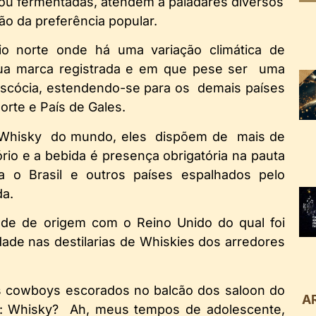
 ou fermentadas, atendem a paladares diversos
ão da preferência popular.
io norte onde há uma variação climática de
sua marca registrada e em que pese ser uma
cócia, estendendo-se para os demais países
Norte e País de Gales.
 Whisky do mundo, eles dispõem de mais de
ório e a bebida é presença obrigatória na pauta
ra o Brasil e outros países espalhados pelo
da.
ade de origem com o Reino Unido do qual foi
dade nas destilarias de Whiskies dos arredores
 cowboys escorados no balcão dos saloon do
A
m: Whisky? Ah, meus tempos de adolescente,