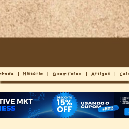
chado
História
Quem Falou
Artigos
Col