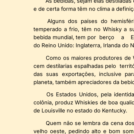
As bebidas, sejam elas destiladas
e de certa forma têm no clima a definiç
Alguns dos países do hemisfér
temperado a frio, têm no Whisky a 
bebida mundial, tem por berço a Es
do Reino Unido: Inglaterra, Irlanda do 
Como os maiores produtores de
cem destilarias espalhadas pelo territ
das suas exportações, inclusive pa
planeta, também apreciadores da bebi
Os Estados Unidos, pela identid
colônia, produz Whiskies de boa quali
de Louisville no estado do Kentucky.
Quem não se lembra da cena dos
velho oeste, pedindo alto e bom so