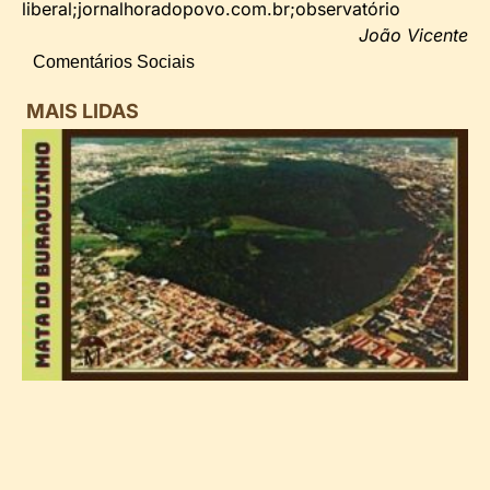
liberal;jornalhoradopovo.com.br;observatório
João Vicente
Comentários Sociais
MAIS LIDAS
i
d
B
n
d
P