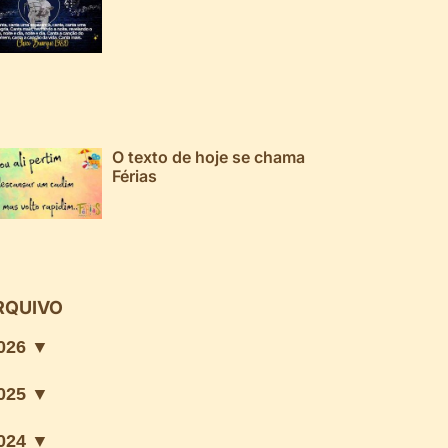
O texto de hoje se chama
Férias
RQUIVO
026 ▼
025 ▼
024 ▼