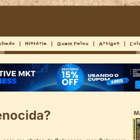
chado
História
Quem Falou
Artigos
Col
enocida?
M