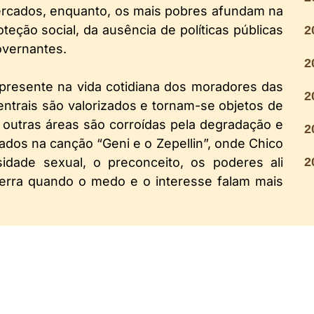
mercados, enquanto, os mais pobres afundam na
teção social, da ausência de políticas públicas
2
overnantes.
2
presente na vida cotidiana dos moradores das
2
ntrais são valorizados e tornam-se objetos de
á outras áreas são corroídas pela degradação e
2
ados na canção “Geni e o Zepellin”, onde Chico
2
sidade sexual, o preconceito, os poderes ali
terra quando o medo e o interesse falam mais
tural a que estão sujeitas as cidades, não
do, transformando-o na base de uma política
, o jogo parece funcionar: a ação repressora e
servem apenas para tornar tolerável uma
a de qualquer controle. Para que possamos