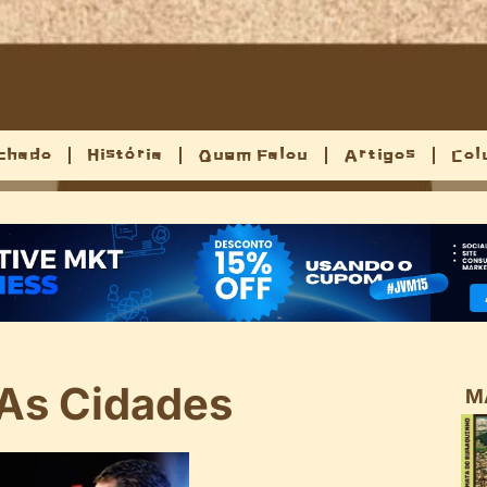
chado
História
Quem Falou
Artigos
Col
 As Cidades
M