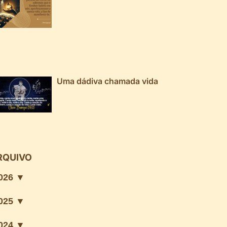
Uma dádiva chamada vida
RQUIVO
026 ▼
025 ▼
024 ▼