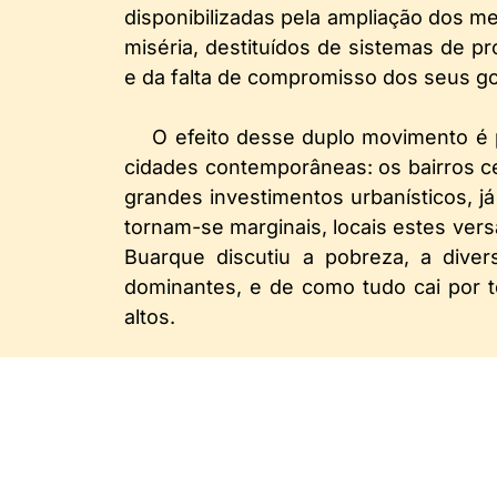
disponibilizadas pela ampliação dos 
miséria, destituídos de sistemas de pro
e da falta de compromisso dos seus g
O efeito desse duplo movimento é 
cidades contemporâneas: os bairros ce
grandes investimentos urbanísticos, j
tornam-se marginais, locais estes vers
Buarque discutiu a pobreza, a diver
dominantes, e de como tudo cai por 
altos.
Em decorrência da dinâmica estru
surpreende que alguns explorem o me
de controle e repressão. A curto prazo
as reivindicações comunitárias 
transformação que se processa for