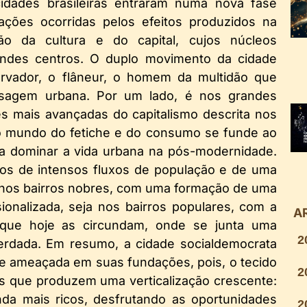
dades brasileiras entraram numa nova fase
mações ocorridas pelos efeitos produzidos na
zação da cultura e do capital, cujos núcleos
randes centros. O duplo movimento da cidade
vador, o flâneur, o homem da multidão que
isagem urbana. Por um lado, é nos grandes
s mais avançadas do capitalismo descrita nos
 o mundo do fetiche e do consumo se funde ao
a dominar a vida urbana na pós-modernidade.
tos de intensos fluxos de população e de uma
a nos bairros nobres, com uma formação de uma
sionalizada, seja nos bairros populares, com a
A
s que hoje as circundam, onde se junta uma
2
erdada. Em resumo, a cidade socialdemocrata
se ameaçada em suas fundações, pois, o tecido
2
es que produzem uma verticalização crescente:
nda mais ricos, desfrutando as oportunidades
2