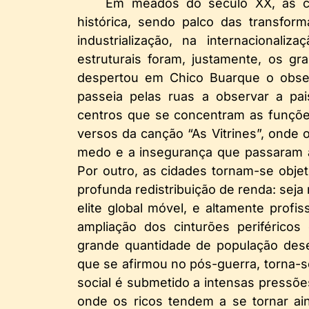
Em meados do século XX, as ci
histórica, sendo palco das transfor
industrialização, na internacionali
estruturais foram, justamente, os g
despertou em Chico Buarque o obser
passeia pelas ruas a observar a pa
centros que se concentram as funçõe
versos da canção “As Vitrines”, onde
medo e a insegurança que passaram 
Por outro, as cidades tornam-se obje
profunda redistribuição de renda: sej
elite global móvel, e altamente profis
ampliação dos cinturões periférico
grande quantidade de população des
que se afirmou no pós-guerra, torna-
social é submetido a intensas pressõ
onde os ricos tendem a se tornar ai