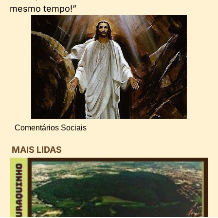
mesmo tempo!”
Comentários Sociais
MAIS LIDAS
i
d
B
n
d
P