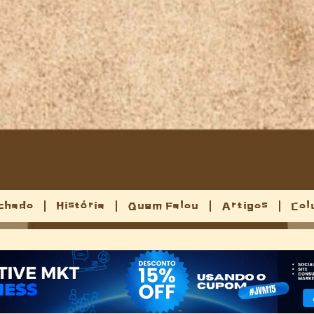
chado
História
Quem Falou
Artigos
Col