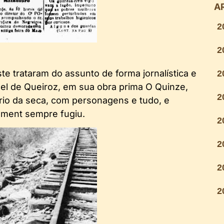
A
2
2
e trataram do assunto de forma jornalística e
2
l de Queiroz, em sua obra prima O Quinze,
2
rio da seca, com personagens e tudo, e
hment sempre fugiu.
2
2
2
2