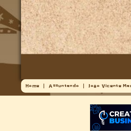
Home
Assuntando
João Vicente Ma